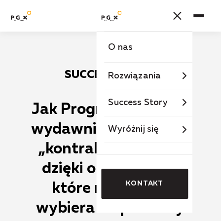
O nas
SUCCESS STORY
Rozwiązania
Success Story
Jak Prografix pomógł
wydawnictwu wygrać
Wyróżnij się
„kontrakt na 3 lata”
dzięki opakowaniu,
KONTAKT
które nauczyciel
wybiera na pierwszy